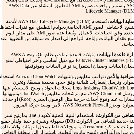
ASG باستمرار بأحدث صورة AMI للتطبيق المنشأة عبر AWS Data
Lifecycle Manager (DLM)
اية البيانات:
تُستخدم AWS Data Lifecycle Manager (DLM) لأتمتة
النسخ الاحتياطي لصور AMI الخاصة بخوادم التطبيق، مع فترات احتفاظ
محددة وفق احتياجات الأعمال. وتُنشأ عدة صور AMI على مدار اليوم
نع فقدان البيانات وإتاحة التراجع إلى إصدارات سابقة من التطبيق عند
حاجة.
ارة قاعدة البيانات:
مثيلات قاعدة بيانات بنظام AWS Always On
Failover Cluster Instances (FCI) مع مثيل أساسي وآخر احتياطي لمنع
دان البيانات وضمان استمرارية توافر البيانات وموثوقيتها.
مراقبة والأمن:
تراقب مقاييس وتنبيهات Amazon CloudWatch است
لموارد وترسل إشعارات تلقائية وفق حدود محددة مسبقًا. وتخزن
CloudWatch Logs وLogs Insights سجلات الخوادم وتتيح الاستعلام عنها.
ويرسل AWS CloudTrail، مع مرشحات مقاييس CloudWatch وتنبيهاتها،
إشعارات عند وقوع أحداث حرجة مثل الوصول الجذري (Root) أو حذف
رد. ويعزز AWS Network Firewall الأمن ويقيد حركة المرور.
لتعافي من الكوارث:
باستخدام البنية التحتية ككود (IaC)، بما يتيح نشر
بيئة جديدة للتعافي من الكوارث (DR) بسهولة وبنقرة واحدة. وتُدار جميع
التهيئات عبر كود Terraform، ما يتيح الاحتفاظ بسجل التهيئات والاستفادة
 ميزات التراجع. وتُنسخ بيانات التطبيق باستمرار إلى منطقة التعافي