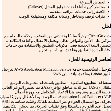
انخفاض السرعة
مخاطر كبيرة أثناء أحداث تجاوز الفشل (Failover)
الافتقار إلى خدمات مراقبة متقدمة
فترات توقف ومخاطر وصيانة مكلفة ومستهلكة للوقت
لحل
نفذت CirrusGo ترحيلًا سلسًا بحد أدنى من التوقف، وحدّثت النظام مع
تركيز على الأمن والتوافر العالي وتحمل الأعطال وكفاءة التكاليف.
تتضمن البنية الجديدة فصل مكونات التطبيق والاستفادة من خدمات
رة للتطبيق وقاعدة البيانات والتخزين.
لعناصر الرئيسية للحل:
لترحيل:
استُخدمت خدمة AWS Application Migration Service لترحيل
Lahdat وقاعدة بياناته إلى AWS.
ستضافة التطبيق:
استُضيف التطبيق باستخدام مجموعات التوسع
التلقائي (ASG) عبر ثلاث مناطق توافر (AZs)، بما يضمن التوافر العالي
ابلية التوسع. وقد وفر هذا الإعداد، المتكامل مع موزع أحمال
Application Load Balancer (ALB)، معالجة ذاتية للأعطال وتوزيعًا متوازنً
للحركة، مع استبدال الخوادم غير السليمة تلقائيًا. وهُيئت سياسات ASG
عديل عدد الخوادم ديناميكيًا وفق تقلبات الحركة، بما يحسّن التكاليف.
وتولت AWS Lambda، بالتكامل مع EventBridge، تحديث قالب إطلاق