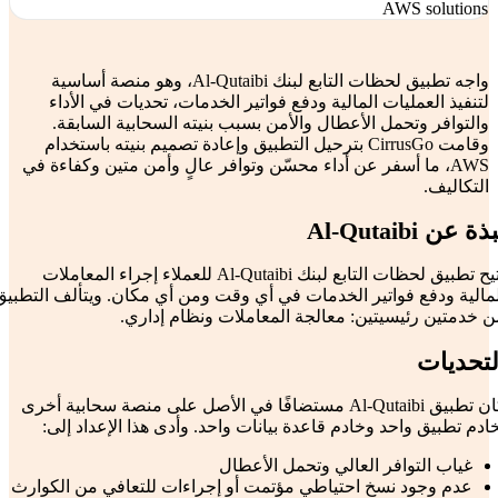
واجه تطبيق لحظات التابع لبنك Al-Qutaibi، وهو منصة أساسية
لتنفيذ العمليات المالية ودفع فواتير الخدمات، تحديات في الأداء
والتوافر وتحمل الأعطال والأمن بسبب بنيته السحابية السابقة.
وقامت CirrusGo بترحيل التطبيق وإعادة تصميم بنيته باستخدام
AWS، ما أسفر عن أداء محسّن وتوافر عالٍ وأمن متين وكفاءة في
التكاليف.
ذة عن Al-Qutaibi
يتيح تطبيق لحظات التابع لبنك Al-Qutaibi للعملاء إجراء المعاملات
لمالية ودفع فواتير الخدمات في أي وقت ومن أي مكان. ويتألف التطبيق
ن خدمتين رئيسيتين: معالجة المعاملات ونظام إداري.
لتحديات
كان تطبيق Al-Qutaibi مستضافًا في الأصل على منصة سحابية أخرى
ادم تطبيق واحد وخادم قاعدة بيانات واحد. وأدى هذا الإعداد إلى:
غياب التوافر العالي وتحمل الأعطال
عدم وجود نسخ احتياطي مؤتمت أو إجراءات للتعافي من الكوارث