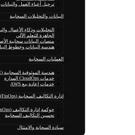
ترحيل أعباء العمل والبيانات
البيانات والتحليلات السحابية
التحليلات وذكاء الأعمال والبن
الجاهزة للتعلم الآلي
منصات البيانات سحابية الأص
هندسة البيانات وخطوط البيا
العمليات السحابية
هندسة الموثوقية السحابية (CRE)
خدمات CloudOps المدارة
خدمات إعادة بيع AWS
إدارة التكاليف السحابية (FinOps)
حوكمة إدارة التكاليف (FinOps)
تحسين التكاليف السحابية
سيادة السحابة والامتثال