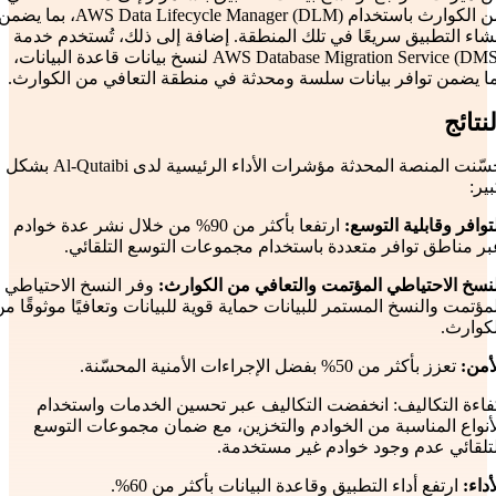
من الكوارث باستخدام AWS Data Lifecycle Manager (DLM)، بما يضم
شاء التطبيق سريعًا في تلك المنطقة. إضافة إلى ذلك، تُستخدم خدمة
AWS Database Migration Service (DMS) لنسخ بيانات قاعدة البيانات،
ما يضمن توافر بيانات سلسة ومحدثة في منطقة التعافي من الكوارث.
لنتائج
حسّنت المنصة المحدثة مؤشرات الأداء الرئيسية لدى Al-Qutaibi بشكل
ير:
توافر وقابلية التوسع:
ارتفعا بأكثر من 90% من خلال نشر عدة خوادم
بر مناطق توافر متعددة باستخدام مجموعات التوسع التلقائي.
لنسخ الاحتياطي المؤتمت والتعافي من الكوارث:
وفر النسخ الاحتياطي
مؤتمت والنسخ المستمر للبيانات حماية قوية للبيانات وتعافيًا موثوقًا م
لكوارث.
أمن:
تعزز بأكثر من 50% بفضل الإجراءات الأمنية المحسّنة.
فاءة التكاليف: انخفضت التكاليف عبر تحسين الخدمات واستخدام
لأنواع المناسبة من الخوادم والتخزين، مع ضمان مجموعات التوسع
لتلقائي عدم وجود خوادم غير مستخدمة.
أداء:
ارتفع أداء التطبيق وقاعدة البيانات بأكثر من 60%.