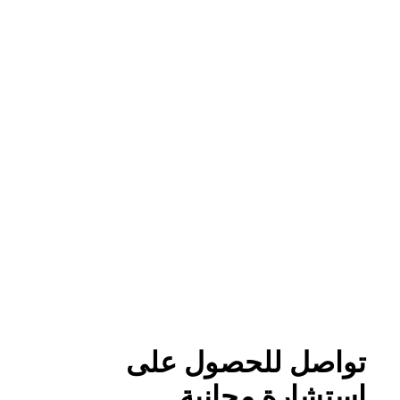
مكتب 59،
مجمع الخليج الطبي مبنى 329،
طريق 2901، منطقة السلمانية، المنامة
+٩٧٣ ١٣٣٠ ٤٤٠٧
الشروط والأحكام
سياسة الخصوصية
حقوق النشر © 2026 CirrusGo | جميع الحقوق محفوظة
تواصل للحصول على
استشارة مجانية