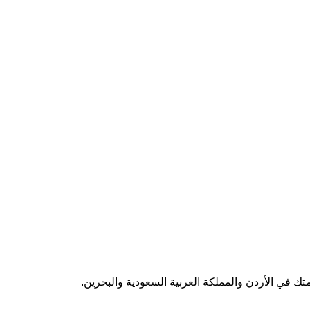
- المنامة
يج الطبي مبنى 329،