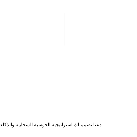
المملكة العربية السعود
مجمع المباني (3102)،
شارع سعود بن عبد الع
محمد، الفرع 6182، الرياض
+٩٦٦ ١١ ٥٢٠ ٢٥٨٧
حقوق النشر © 2026 CirrusGo | جميع الحقوق محفوظة
دعنا نصمم لك استراتيجية الحوسبة السحابية والذكاء الاصطناعي وفق أهدافك. مهندسونا