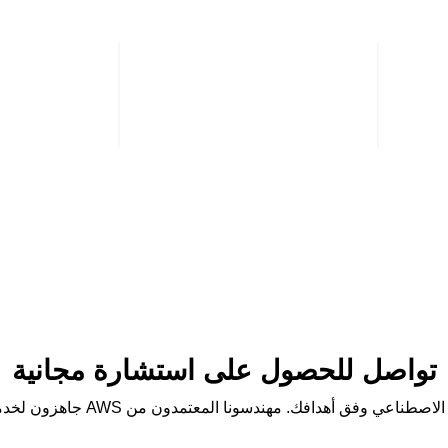
ية - الرياض
الأردن - عمّان
البحرين 
مكتب 301، مبنى 2،
مكتب 59،
زيز بن
شارع بن مضاء،
مجمع الخل
الدوار السابع، عمّان
طريق 2901، منطقة السلمانية، المنامة
+٩٧٣ ١٣٣٠ ٤٤٠٧
+٩٦٢ ٠٦ ٥٨٥ ٩٩٩٣
الشروط والأحكام
سياسة الخصوصية
تواصل للحصول على استشارة مجانية
 المعتمدون من AWS جاهزون لخدمتك في الأردن والمملكة العربية السعودية والبحرين.