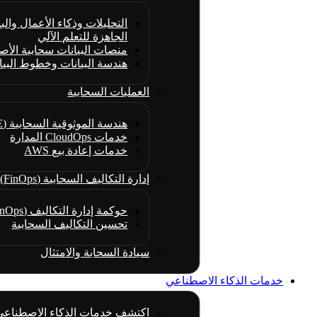
التحليلات وذكاء الأعمال والبن
الجاهزة للتعلم الآلي
منصات البيانات سحابية الأص
هندسة البيانات وخطوط البيا
العمليات السحابية
هندسة الموثوقية السحابية (CRE)
خدمات CloudOps المدارة
خدمات إعادة بيع AWS
إدارة التكاليف السحابية (FinOps)
حوكمة إدارة التكاليف (FinOps)
تحسين التكاليف السحابية
سيادة السحابة والامتثال
خدمات الذكاء الاصطناعي
اكتشف خدمات الذكاء الاصطناعي