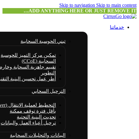
Skip to navigation
Skip to main content
ADD ANYTHING HERE OR JUST REMOVE IT…
خدماتنا
تبني الحوسبة السحابية
تمكين مركز التميز للحوسبة
السحابية (CCoE)
تقييم جاهزية السحابة وخارط
التطوير
أطر عمل تحسين البنية التقني
الترحيل السحابي
بأقل فترة توقف ممكنة
تحديث البنية التحتية
ترحيل أعباء العمل والبيانات
البيانات والتحليلات السحابية