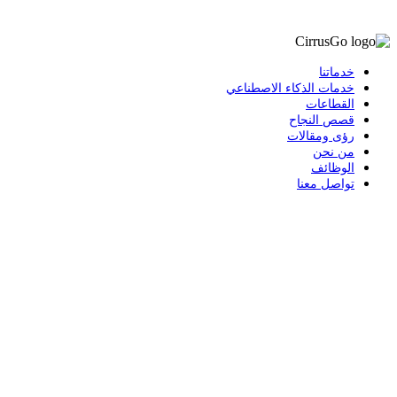
خدماتنا
خدمات الذكاء الاصطناعي
القطاعات
قصص النجاح
رؤى ومقالات
من نحن
الوظائف
تواصل معنا
المملكة العربية السعودية - الرياض
مجمع المباني (3102)،
شارع سعود بن عبد العزيز بن
محمد، الفرع 6182، الرياض
+٩٦٦ ١١ ٥٢٠ ٢٥٨٧