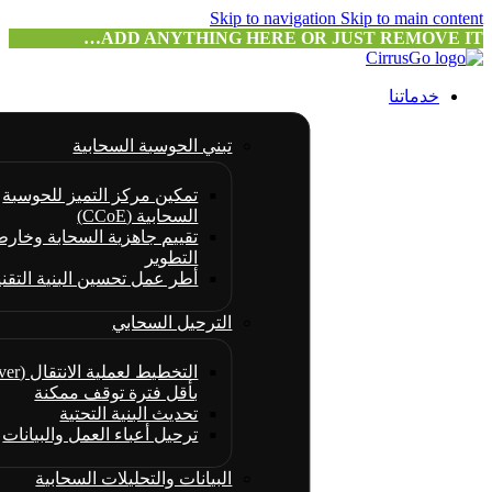
Skip to navigation
Skip to main content
ADD ANYTHING HERE OR JUST REMOVE IT…
خدماتنا
تبني الحوسبة السحابية
تمكين مركز التميز للحوسبة
السحابية (CCoE)
تقييم جاهزية السحابة وخارط
التطوير
أطر عمل تحسين البنية التقني
الترحيل السحابي
بأقل فترة توقف ممكنة
تحديث البنية التحتية
ترحيل أعباء العمل والبيانات
البيانات والتحليلات السحابية