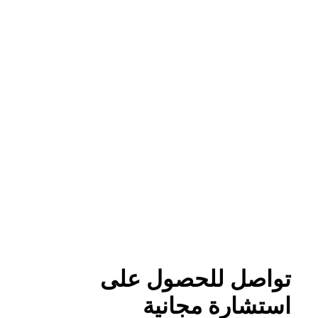
مجمع الخليج الطبي مبنى 329،
طريق 2901، منطقة السلمانية، المنامة
+٩٧٣ ١٣٣٠ ٤٤٠٧
الشروط والأحكام
سياسة الخصوصية
حقوق النشر © 2026 CirrusGo | جميع الحقوق محفوظة
تواصل للحصول على
استشارة مجانية