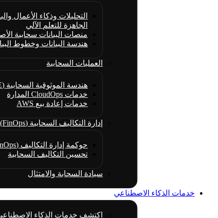
التحليلات وذكاء الأعمال والبن
الجاهزة للتعلم الآلي
منصات البيانات سحابية الأص
هندسة البيانات وخطوط البيا
العمليات السحابية
هندسة الموثوقية السحابية (CRE)
خدمات CloudOps المدارة
خدمات إعادة بيع AWS
إدارة التكاليف السحابية (FinOps)
حوكمة إدارة التكاليف (FinOps)
تحسين التكاليف السحابية
سيادة السحابة والامتثال
خدمات الذكاء الاصطناعي
اكتشف خدمات الذكاء الاصطناعي