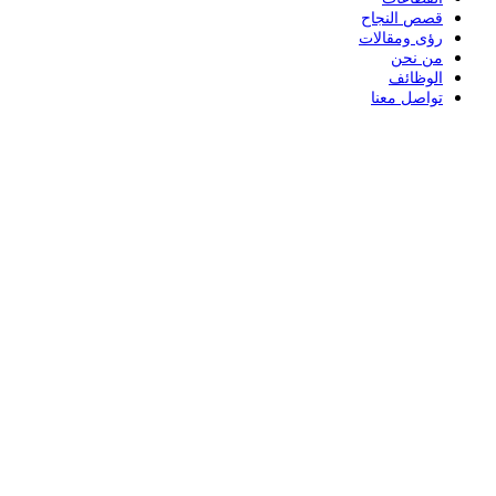
قصص النجاح
رؤى ومقالات
من نحن
الوظائف
تواصل معنا
المملكة العربية السعودية - الرياض
مجمع المباني (3102)،
شارع سعود بن عبد العزيز بن
محمد، الفرع 6182، الرياض
+٩٦٦ ١١ ٥٢٠ ٢٥٨٧
الأردن - عمّان
مكتب 301، مبنى 2،
شارع بن مضاء،
الدوار السابع، عمّان