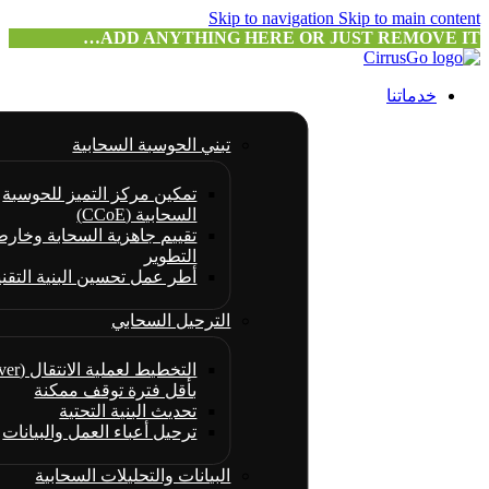
Skip to navigation
Skip to main content
ADD ANYTHING HERE OR JUST REMOVE IT…
خدماتنا
تبني الحوسبة السحابية
تمكين مركز التميز للحوسبة
السحابية (CCoE)
تقييم جاهزية السحابة وخارط
التطوير
أطر عمل تحسين البنية التقني
الترحيل السحابي
بأقل فترة توقف ممكنة
تحديث البنية التحتية
ترحيل أعباء العمل والبيانات
البيانات والتحليلات السحابية