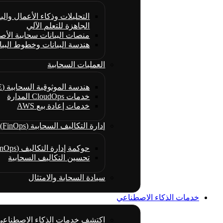
التحليلات وذكاء الأعمال والبن
الجاهزة للتعلم الآلي
منصات البيانات سحابية الأص
هندسة البيانات وخطوط البيا
العمليات السحابية
هندسة الموثوقية السحابية (CRE)
خدمات CloudOps المدارة
خدمات إعادة بيع AWS
إدارة التكاليف السحابية (FinOps)
حوكمة إدارة التكاليف (FinOps)
تحسين التكاليف السحابية
سيادة السحابة والامتثال
خدمات الذكاء الاصطناعي
اكتشف خدمات الذكاء الاصطناعي